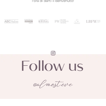
l'ora di darti il benvenuto!
Follow us
@almost.eve